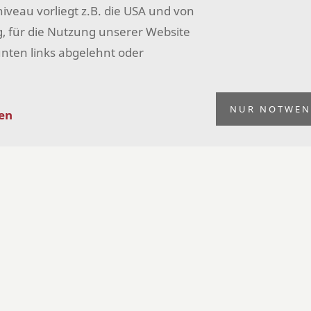
eau vorliegt z.B. die USA und von
Por
llig, für die Nutzung unserer Website
unten links abgelehnt oder
Art
Das 
NUR NOTWEN
gen
MIA)
Durc
34
Inkl.
ca. 