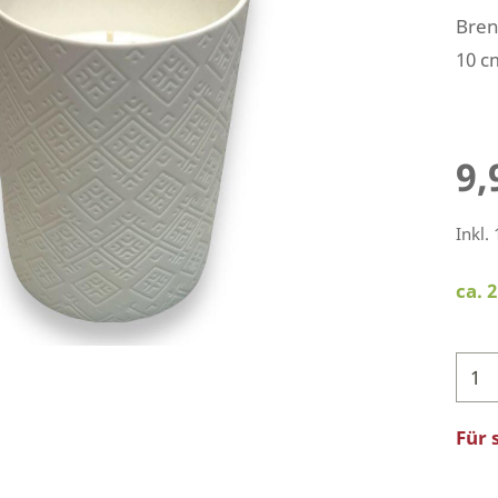
Bren
10 c
9,
Inkl.
ca. 
Für 