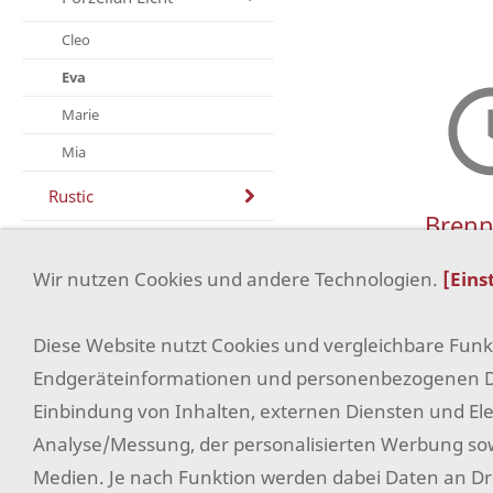
Cleo
Eva
Marie
Mia
Rustic
Brenn
Duftkerze
ca. 35 
Wir nutzen Cookies und andere Technologien.
[Eins
Kerzenteller
Diese Website nutzt Cookies und vergleichbare Fun
Angebot
Endgeräteinformationen und personenbezogenen Da
Einkaufen
Einbindung von Inhalten, externen Diensten und Elem
Analyse/Messung, der personalisierten Werbung sow
Medien. Je nach Funktion werden dabei Daten an Dri