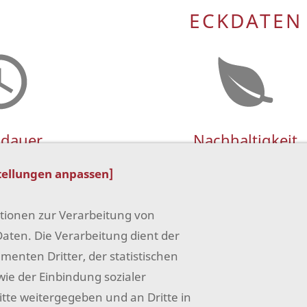
ECKDATEN
dauer
Nachhaltigkeit
Stunden
Das Teelicht ist mit Wachst g
tellungen anpassen]
Anschließend kann das Proz
Teelicht mit einem normalen 
ktionen zur Verarbeitung von
weiterverwendet werden. Nut
ten. Die Verarbeitung dient der
hierzu gern unsere nachhal
enten Dritter, der statistischen
Papier Teelichter
ie der Einbindung sozialer
tte weitergegeben und an Dritte in