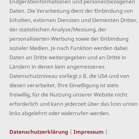
Endgeräteinformationen und personenbezogenen
AGB
Daten. Die Verarbeitung dient der Einbindung von
Widerrufsrecht
Inhalten, externen Diensten und Elementen Dritter,
Datenschutz
der statistischen Analyse/Messung, der
personalisierten Werbung sowie der Einbindung
Hilfe
sozialer Medien. Je nach Funktion werden dabei
Versand & Zahlung
Daten an Dritte weitergegeben und an Dritte in
Impressum
Ländern in denen kein angemessenes
Sitemap
Datenschutzniveau vorliegt z.B. die USA und von
diesen verarbeitet. Ihre Einwilligung ist stets
Widerrufsformular
freiwillig, für die Nutzung unserer Website nicht
Facebook
erforderlich und kann jederzeit über das Icon unten
Instagram
links abgelehnt oder widerrufen werden.
Pinterest
Datenschutzerklärung
|
Impressum
|
Erklärung zur Barrierefreiheit