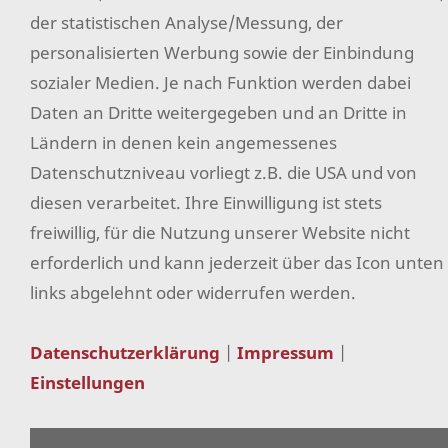
der statistischen Analyse/Messung, der
Datenschutz
personalisierten Werbung sowie der Einbindung
Hilfe
sozialer Medien. Je nach Funktion werden dabei
Versand & Zahlung
Daten an Dritte weitergegeben und an Dritte in
Impressum
Ländern in denen kein angemessenes
Datenschutzniveau vorliegt z.B. die USA und von
Sitemap
diesen verarbeitet. Ihre Einwilligung ist stets
Widerrufsformular
freiwillig, für die Nutzung unserer Website nicht
Facebook
erforderlich und kann jederzeit über das Icon unten
Instagram
links abgelehnt oder widerrufen werden.
Pinterest
Datenschutzerklärung
|
Impressum
|
Erklärung zur Barrierefreiheit
Einstellungen