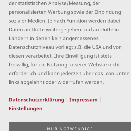
der statistischen Analyse/Messung, der
Versand & Zahlung
personalisierten Werbung sowie der Einbindung
Impressum
sozialer Medien. Je nach Funktion werden dabei
Daten an Dritte weitergegeben und an Dritte in
Sitemap
Ländern in denen kein angemessenes
Widerrufsformular
Datenschutzniveau vorliegt z.B. die USA und von
Facebook
diesen verarbeitet. Ihre Einwilligung ist stets
Instagram
freiwillig, für die Nutzung unserer Website nicht
erforderlich und kann jederzeit über das Icon unten
Pinterest
links abgelehnt oder widerrufen werden.
Erklärung zur Barrierefreiheit
Datenschutzerklärung
|
Impressum
|
Einstellungen
NUR NOTWENDIGE