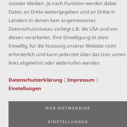
sozialer Medien. Je nach Funktion werden dabei
Versand & Zahlung
Daten an Dritte weitergegeben und an Dritte in
Impressum
Ländern in denen kein angemessenes
Datenschutzniveau vorliegt z.B. die USA und von
Sitemap
diesen verarbeitet. Ihre Einwilligung ist stets
Widerrufsformular
freiwillig, für die Nutzung unserer Website nicht
Facebook
erforderlich und kann jederzeit über das Icon unten
links abgelehnt oder widerrufen werden.
Instagram
Pinterest
Datenschutzerklärung
|
Impressum
|
Erklärung zur Barrierefreiheit
Einstellungen
NUR NOTWENDIGE
EINSTELLUNGEN